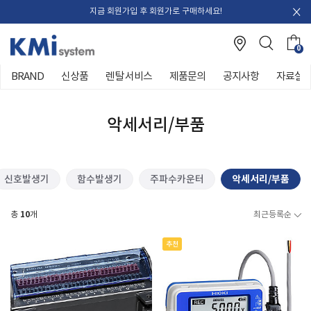
지금 회원가입 후 회원가로 구매하세요!
0
BRAND
신상품
렌탈 서비스
제품문의
공지사항
자료실
악세서리/부품
신호발생기
함수발생기
주파수카운터
악세서리/부품
10
총
개
최근등록순
추천