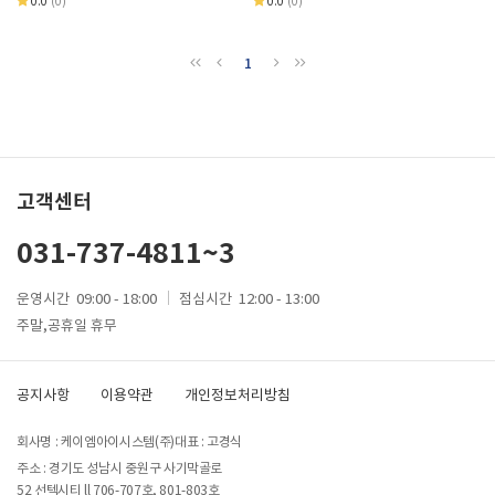
0.0
(0)
0.0
(0)
1
고객센터
031-737-4811~3
운영시간
09:00 - 18:00
점심시간
12:00 - 13:00
주말,공휴일 휴무
공지사항
이용약관
개인정보처리방침
회사명 : 케이엠아이시스템(주)
대표 : 고경식
주소 : 경기도 성남시 중원구 사기막골로
52 선텍시티 ll 706-707호, 801-803호