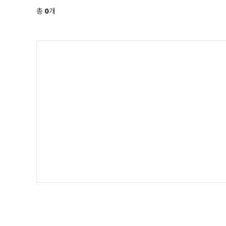
0
총
개