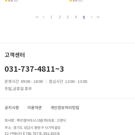
0.0
(0)
0.0
(0)
1
2
3
4
5
고객센터
031-737-4811~3
운영시간
09:00 - 18:00
점심시간
12:00 - 13:00
주말,공휴일 휴무
공지사항
이용약관
개인정보처리방침
회사명 : 케이엠아이시스템(주)
대표 : 고경식
주소 : 경기도 성남시 중원구 사기막골로
52 선텍시티 ll 706-707호, 801-803호