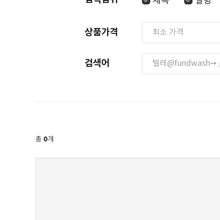
제목
설명
상품가격
검색어
0
총
개