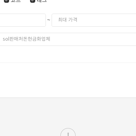
코드
태그
~