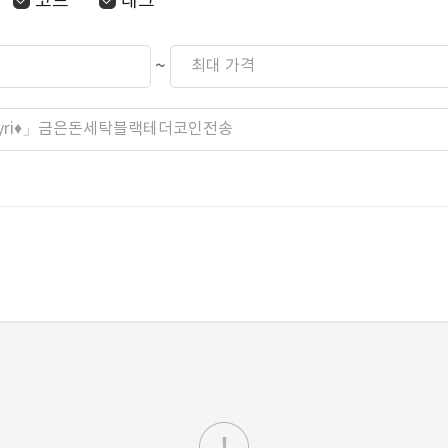
코드
태그
~