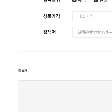
제목
설명
상품가격
검색어
0
총
개