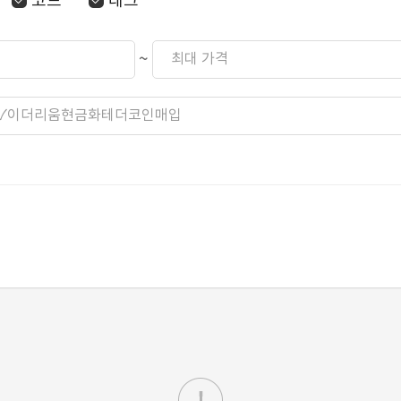
코드
태그
~