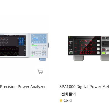
recision Power Analyzer
SPA1000 Digital Power Me
의
전화문의
0.0
(0)