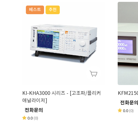
베스트
추천
KI-KHA3000 시리즈 - [고조파/플리커
KFM215
애널라이저]
전화문
전화문의
0.0
(0)
0.0
(0)