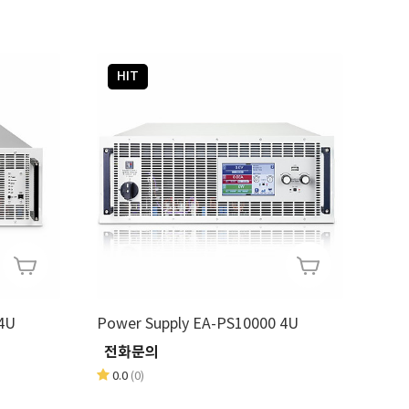
HIT
4U
Power Supply EA-PS10000 4U
전화문의
0.0
(0)