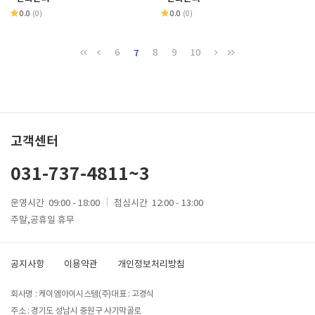
0.0
(0)
0.0
(0)
6
7
8
9
10
고객센터
031-737-4811~3
운영시간
09:00 - 18:00
점심시간
12:00 - 13:00
주말,공휴일 휴무
공지사항
이용약관
개인정보처리방침
회사명 : 케이엠아이시스템(주)
대표 : 고경식
주소 : 경기도 성남시 중원구 사기막골로