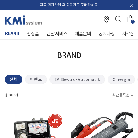
지금 회원가입 후 회원가로 구매하세요!
0
BRAND
신상품
렌탈 서비스
제품문의
공지사항
자료실
BRAND
전체
이벤트
EA Elektro-Automatik
Cinergia
306
총
개
최근등록순