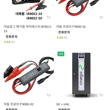
아날로그 메가옴 하이테스터 IR4013-
차동 프로브 P9000-01
10
전화문의
전화문의
0.0
(0)
0.0
(0)
신상
차동 프로브 P9000-02
GE + vHiL
전화문의
전화문의