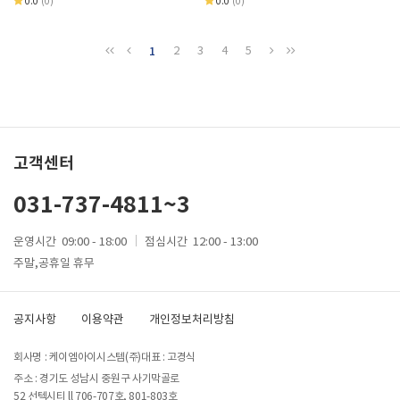
0.0
(0)
0.0
(0)
1
2
3
4
5
고객센터
031-737-4811~3
운영시간
09:00 - 18:00
점심시간
12:00 - 13:00
주말,공휴일 휴무
공지사항
이용약관
개인정보처리방침
회사명 : 케이엠아이시스템(주)
대표 : 고경식
주소 : 경기도 성남시 중원구 사기막골로
52 선텍시티 ll 706-707호, 801-803호