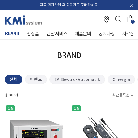
지금 회원가입 후 회원가로 구매하세요!
0
BRAND
신상품
렌탈 서비스
제품문의
공지사항
자료실
BRAND
전체
이벤트
EA Elektro-Automatik
Cinergia
306
총
개
최근등록순
신상
신상