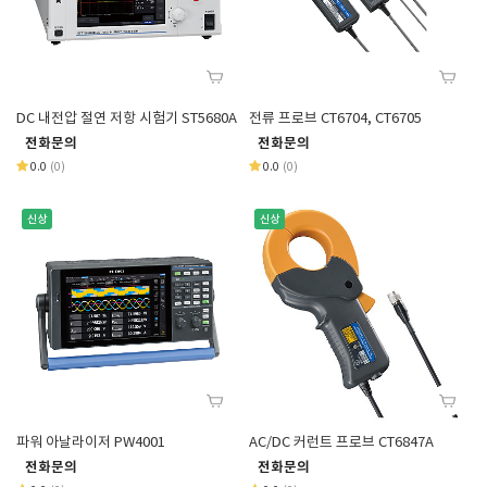
DC 내전압 절연 저항 시험기 ST5680A
전류 프로브 CT6704, CT6705
전화문의
전화문의
0.0
(0)
0.0
(0)
신상
신상
파워 아날라이저 PW4001
AC/DC 커런트 프로브 CT6847A
전화문의
전화문의