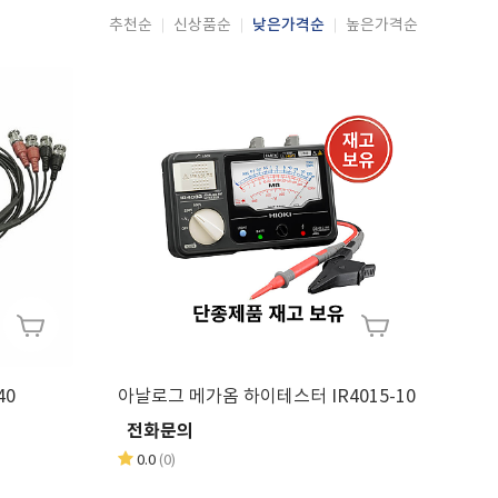
낮은가격순
추천순
신상품순
높은가격순
40
아날로그 메가옴 하이테스터 IR4015-10
전화문의
0.0
(0)