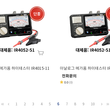
아날로그 메가옴 하이테스터 IR4015-11
아날로
의
전화문의
0.0
(0)
1
2
3
4
5
6
7
8
9
10