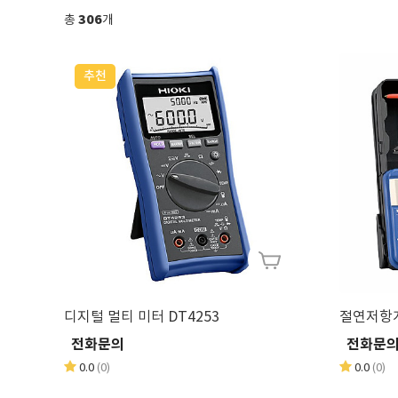
306
총
개
추천
디지털 멀티 미터 DT4253
전화문의
전화문
0.0
(0)
0.0
(0)