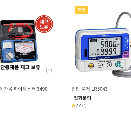
추천
아날로그 메가옴 하이테스터 3490
전압 로거 LR5043
의
전화문의
0.0
(0)